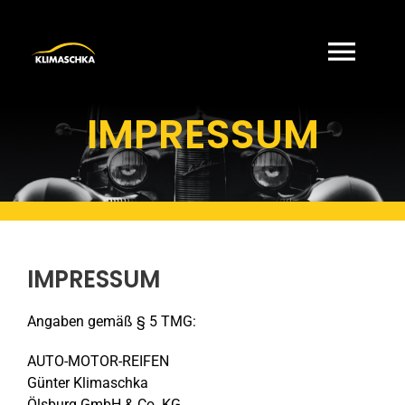
Zum
Inhalt
springen
Togg
IMPRESSUM
Navi
Über uns
Karriere
Kontakt
IMPRESSUM
Angaben gemäß § 5 TMG:
AUTO-MOTOR-REIFEN
Günter Klimaschka
Ölsburg
GmbH & Co. KG