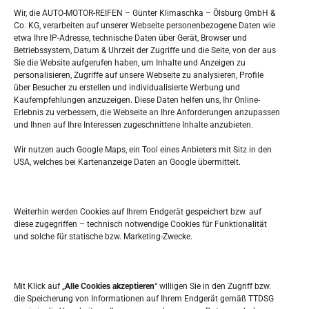
Rundfunkstaatsvertrag
Wir, die AUTO-MOTOR-REIFEN – Günter Klimaschka – Ölsburg GmbH &
Co. KG, verarbeiten auf unserer Webseite personenbezogene Daten wie
Günter Klimaschka
etwa Ihre IP-Adresse, technische Daten über Gerät, Browser und
Betriebssystem, Datum & Uhrzeit der Zugriffe und die Seite, von der aus
Sie die Website aufgerufen haben, um Inhalte und Anzeigen zu
personalisieren, Zugriffe auf unsere Webseite zu analysieren, Profile
Haftung für Inhalte
über Besucher zu erstellen und individualisierte Werbung und
Kaufempfehlungen anzuzeigen. Diese Daten helfen uns, Ihr Online-
Erlebnis zu verbessern, die Webseite an Ihre Anforderungen anzupassen
Gemäß § 7 Abs.1 TMG sind wir für eigene Inhalte auf
und Ihnen auf Ihre Interessen zugeschnittene Inhalte anzubieten.
diesen Seiten nach den allgemeinen
Gesetzen
Wir nutzen auch Google Maps, ein Tool eines Anbieters mit Sitz in den
verantwortlich. Nach §§ 8 bis 10 TMG sind wir jedoch
USA, welches bei Kartenanzeige Daten an Google übermittelt.
nicht verpflichtet, übermittelte oder gespeicherte
fremde Informationen zu überwachen oder nach
Umständen zu forschen, die auf eine rechtswidrige
Weiterhin werden Cookies auf Ihrem Endgerät gespeichert bzw. auf
Tätigkeit hinweisen. Verpflichtungen zur Entfernung
diese zugegriffen – technisch notwendige Cookies für Funktionalität
oder Sperrung der Nutzung von Informationen nach
und solche für statische bzw. Marketing-Zwecke.
den allgemeinen Gesetzen bleiben hiervon unberührt.
Eine diesbezügliche Haftung ist jedoch erst ab dem
Zeitpunkt der Kenntnis einer konkreten
Mit Klick auf „
Alle Cookies akzeptieren
“ willigen Sie in den Zugriff bzw.
die Speicherung von Informationen auf Ihrem Endgerät gemäß TTDSG
Rechtsverletzung möglich. Bei Bekanntwerden von