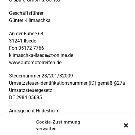
Geschäftsführer
Günter Kllimaschka
An der Fuhse 64
31241 Ilsede
Fon 05172 7766
klimaschka-ilsede@t-online.de
www.automotorreifen.de
Steuernummer 28/201/32009
Umsatzsteuer-
Identifikationsnummer (ID) gemäß §27a
Umsatzsteuergesetz
DE 2984 05695
Amtsgericht Hildesheim
HRA 201544
Cookie-Zustimmung
Verantwortlich für den Inhalt
verwalten
nach § 55 Abs. 2