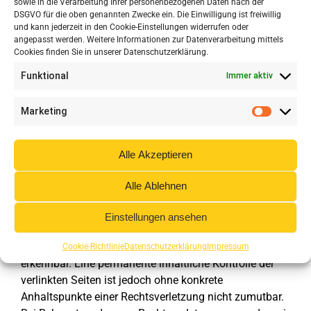
sowie in die Verarbeitung Ihrer personenbezogenen Daten nach der
entsprechenden Rechtsverletzungen werden wir diese
DSGVO für die oben genannten Zwecke ein. Die Einwilligung ist freiwillig
Inhalte umgehend entfernen.
und kann jederzeit in den Cookie-Einstellungen widerrufen oder
angepasst werden. Weitere Informationen zur Datenverarbeitung mittels
Cookies finden Sie in unserer Datenschutzerklärung.
Haftung für Links
Funktional
Immer aktiv
Marketing
Unser Angebot enthält Links zu externen Webseiten
Dritter, auf deren Inhalte
wir keinen Einfluss haben.
Deshalb können wir für diese fremden Inhalte auch
Alle Akzeptieren
keine Gewähr übernehmen. Für die Inhalte der
verlinkten Seiten ist stets der jeweilige Anbieter oder
Alle Ablehnen
Betreiber der Seiten verantwortlich. Die verlinkten
Seiten wurden zum Zeitpunkt der Verlinkung auf
Einstellungen ansehen
mögliche Rechtsverstöße überprüft. Rechtswidrige
Inhalte waren zum Zeitpunkt der Verlinkung nicht
Cookie-Richtlinie
Datenschutzerklärung
Impressum
erkennbar.
Eine permanente inhaltliche Kontrolle der
verlinkten Seiten ist jedoch ohne konkrete
Anhaltspunkte einer Rechtsverletzung nicht zumutbar.