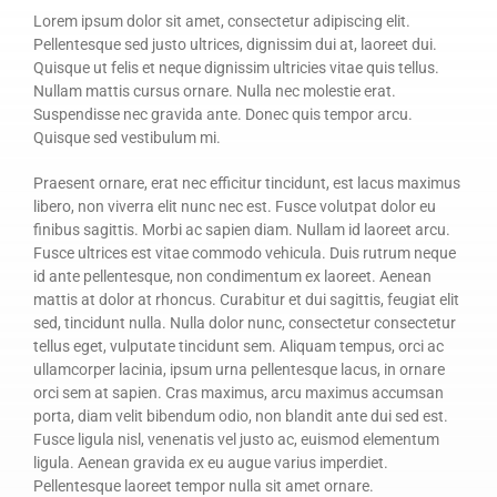
Lorem ipsum dolor sit amet, consectetur adipiscing elit.
Pellentesque sed justo ultrices, dignissim dui at, laoreet dui.
Quisque ut felis et neque dignissim ultricies vitae quis tellus.
Nullam mattis cursus ornare. Nulla nec molestie erat.
Suspendisse nec gravida ante. Donec quis tempor arcu.
Quisque sed vestibulum mi.
Praesent ornare, erat nec efficitur tincidunt, est lacus maximus
libero, non viverra elit nunc nec est. Fusce volutpat dolor eu
finibus sagittis. Morbi ac sapien diam. Nullam id laoreet arcu.
Fusce ultrices est vitae commodo vehicula. Duis rutrum neque
id ante pellentesque, non condimentum ex laoreet. Aenean
mattis at dolor at rhoncus. Curabitur et dui sagittis, feugiat elit
sed, tincidunt nulla. Nulla dolor nunc, consectetur consectetur
tellus eget, vulputate tincidunt sem. Aliquam tempus, orci ac
ullamcorper lacinia, ipsum urna pellentesque lacus, in ornare
orci sem at sapien. Cras maximus, arcu maximus accumsan
porta, diam velit bibendum odio, non blandit ante dui sed est.
Fusce ligula nisl, venenatis vel justo ac, euismod elementum
ligula. Aenean gravida ex eu augue varius imperdiet.
Pellentesque laoreet tempor nulla sit amet ornare.