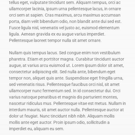
tellus eget, vulputate tincidunt sem. Aliquam tempus, orci ac
ullamcorper lacinia, ipsum urna pellentesque lacus, in ornare
orci sem at sapien. Cras maximus, arcu maximus accumsan
porta, diam velit bibendum odio, non blandit ante dui sed est.
Fusce ligula nisl, venenatis vel justo ac, euismod elementum
ligula. Aenean gravida ex eu augue varius imperdiet.
Pellentesque laoreet tempor nulla sit amet ornare.
Nullam quis tempus lacus. Sed congue enim non vestibulum
pharetra. Etiam et porttitor magna. Curabitur tincidunt auctor
augue, at varius arcu euismod ut. Lorem ipsum dolor sit amet,
consectetur adipiscing elit. Sed nulla ante, bibendum eget
tempor non, aliquet quis ante. Suspendisse eget fringilla urna,
sed venenatis risus. Pellentesque faucibus orci nisl, sit amet
ullamcorper nunc fermentum sed. In id consectetur dui. Orci
varius natoque penatibus et magnis dis parturient montes,
nascetur ridiculus mus. Pellentesque vitae est metus. Nullam in
interdum mauris, sit amet auctor nulla. Pellentesque auctor at
dolor ut feugiat. Nunc tincidunt nibh nibh. Aliquam mollis
mollis ante eget auctor. Proin ipsum odio, sollicitudin a
imperdiet eu, aliquam eu sem.