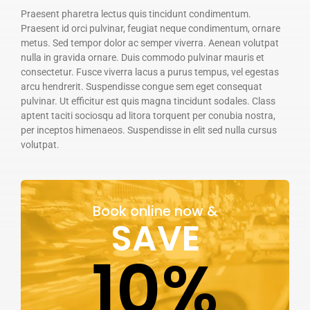
Praesent pharetra lectus quis tincidunt condimentum.
Praesent id orci pulvinar, feugiat neque condimentum, ornare
metus. Sed tempor dolor ac semper viverra. Aenean volutpat
nulla in gravida ornare. Duis commodo pulvinar mauris et
consectetur. Fusce viverra lacus a purus tempus, vel egestas
arcu hendrerit. Suspendisse congue sem eget consequat
pulvinar. Ut efficitur est quis magna tincidunt sodales. Class
aptent taciti sociosqu ad litora torquent per conubia nostra,
per inceptos himenaeos. Suspendisse in elit sed nulla cursus
volutpat.
Book online now &
SAVE
10%