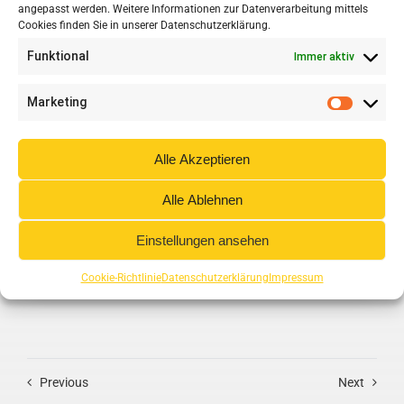
Subscribe Today
angepasst werden. Weitere Informationen zur Datenverarbeitung mittels
Cookies finden Sie in unserer Datenschutzerklärung.
Funktional
Immer aktiv
Subscribe to our monthly newsletter to receive all of
the latest news and articles directly to your inbox.
Marketing
Alle Akzeptieren
Alle Ablehnen
SUBSCRIBE
Einstellungen ansehen
Cookie-Richtlinie
Datenschutzerklärung
Impressum
Previous
Next