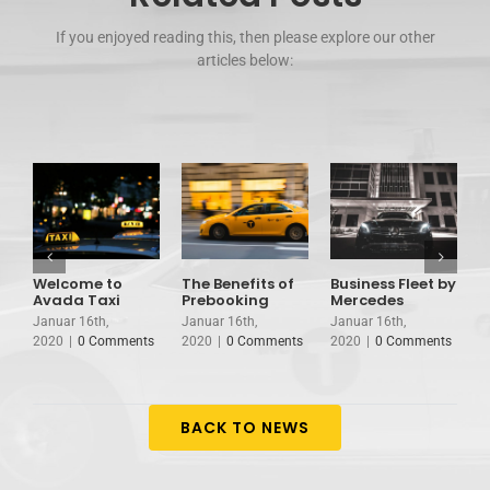
If you enjoyed reading this, then please explore our other
articles below:
Welcome to
The Benefits of
Business Fleet by
S
Avada Taxi
Prebooking
Mercedes
S
Januar 16th,
Januar 16th,
Januar 16th,
J
2020
|
0 Comments
2020
|
0 Comments
2020
|
0 Comments
2
BACK TO NEWS