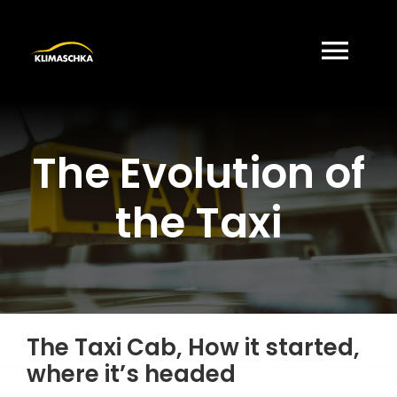
Zum
Inhalt
springen
Togg
Navi
Über uns
The Evolution of
Karriere
the Taxi
Kontakt
The Taxi Cab, How it started,
where it’s headed