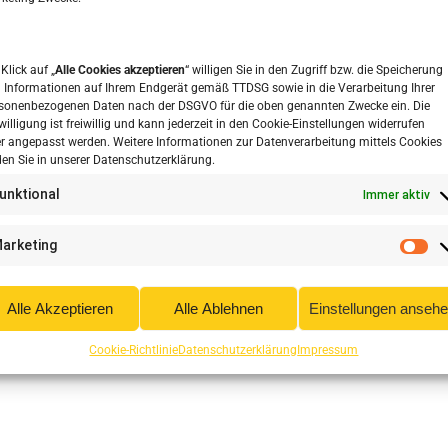
gestas arcu hendrerit. Suspendisse congue sem eget consequat
lass aptent taciti sociosqu ad litora torquent per conubia nostra,
rsus volutpat.
 Klick auf „
Alle Cookies akzeptieren
“ willigen Sie in den Zugriff bzw. die Speicherung
 Informationen auf Ihrem Endgerät gemäß TTDSG sowie in die Verarbeitung Ihrer
sonenbezogenen Daten nach der DSGVO für die oben genannten Zwecke ein. Die
willigung ist freiwillig und kann jederzeit in den Cookie-Einstellungen widerrufen
r angepasst werden. Weitere Informationen zur Datenverarbeitung mittels Cookies
den Sie in unserer Datenschutzerklärung.
unktional
Immer aktiv
arketing
Alle Akzeptieren
Alle Ablehnen
Einstellungen anseh
Cookie-Richtlinie
Datenschutzerklärung
Impressum