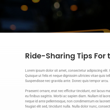
Ride-Sharing Tips For 
Lorem ipsum dolor sit amet, consectetur adipiscing elit. P
Quisque ut felis et neque dignissim ultricies vitae quis t
Suspendisse nec gravida ante. Donec quis tempor arcu.
Praesent ornare, erat nec efficitur tincidunt, est lacus m
eu finibus sagittis. Morbi ac sapien diam. Nullam id lao
neque id ante pellentesque, non condimentum ex laoreet. 
feugiat elit sed, tincidunt nulla. Nulla dolor nunc, conse