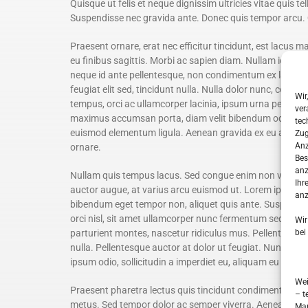
Quisque ut felis et neque dignissim ultricies vitae quis t
Suspendisse nec gravida ante. Donec quis tempor arcu.
Praesent ornare, erat nec efficitur tincidunt, est lacus m
eu finibus sagittis. Morbi ac sapien diam. Nullam id lao
neque id ante pellentesque, non condimentum ex laoreet. 
feugiat elit sed, tincidunt nulla. Nulla dolor nunc, conse
Wir
tempus, orci ac ullamcorper lacinia, ipsum urna pellente
ver
maximus accumsan porta, diam velit bibendum odio, non bl
tec
euismod elementum ligula. Aenean gravida ex eu augue va
Zug
Anz
ornare.
Bes
anz
Nullam quis tempus lacus. Sed congue enim non vestibul
Ihr
auctor augue, at varius arcu euismod ut. Lorem ipsum dolo
anz
bibendum eget tempor non, aliquet quis ante. Suspendisse
orci nisl, sit amet ullamcorper nunc fermentum sed. In i
Wir
bei
parturient montes, nascetur ridiculus mus. Pellentesque
nulla. Pellentesque auctor at dolor ut feugiat. Nunc tinc
ipsum odio, sollicitudin a imperdiet eu, aliquam eu sem.
Wei
Praesent pharetra lectus quis tincidunt condimentum. P
– t
metus. Sed tempor dolor ac semper viverra. Aenean volu
Mar