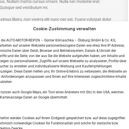
ellus. Nullam mattis cursus ornare. Nulla nec molestie erat.
 Quisque sed vestibulum mi.
aximus libero, non viverra elit nunc nec est. Fusce volutpat dolor
reet arcu. Fusce ultrices est vitae commodo vehicula. Duis rutrum
Cookie-Zustimmung verwalten
Aenean mattis at dolor at rhoncus. Curabitur et dui sagittis,
ctetur consectetur tellus eget, vulputate tincidunt sem. Aliquam
, die AUTO-MOTOR-REIFEN – Günter Klimaschka – Ölsburg GmbH & Co. KG,
sque lacus, in ornare orci sem at sapien. Cras maximus, arcu
arbeiten auf unserer Webseite personenbezogene Daten wie etwa Ihre IP-Adresse,
andit ante dui sed est. Fusce ligula nisl, venenatis vel justo ac,
hnische Daten über Gerät, Browser und Betriebssystem, Datum & Uhrzeit der
rius imperdiet. Pellentesque laoreet tempor nulla sit amet
riffe und die Seite, von der aus Sie die Website aufgerufen haben, um Inhalte und
eigen zu personalisieren, Zugriffe auf unsere Webseite zu analysieren, Profile über
ucher zu erstellen und individualisierte Werbung und Kaufempfehlungen
uzeigen. Diese Daten helfen uns, Ihr Online-Erlebnis zu verbessern, die Webseite an
um pharetra. Etiam et porttitor magna. Curabitur tincidunt
e Anforderungen anzupassen und Ihnen auf Ihre Interessen zugeschnittene Inhalte
r sit amet, consectetur adipiscing elit. Sed nulla ante,
ubieten.
 eget fringilla urna, sed venenatis risus. Pellentesque faucibus
d consectetur dui. Orci varius natoque penatibus et magnis dis
 nutzen auch Google Maps, ein Tool eines Anbieters mit Sitz in den USA, welches
 Kartenanzeige Daten an Google übermittelt.
 vitae est metus. Nullam in interdum mauris, sit amet auctor
idunt nibh nibh. Aliquam mollis mollis ante eget auctor. Proin
terhin werden Cookies auf Ihrem Endgerät gespeichert bzw. auf diese zugegriffen
raesent id orci pulvinar, feugiat neque condimentum, ornare
echnisch notwendige Cookies für Funktionalität und solche für statische bzw.
tpat nulla in gravida ornare. Duis commodo pulvinar mauris et
keting-Zwecke.