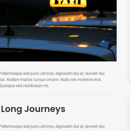
ellentesque sed justo ultrices, dignissim dui at, laoreet dui.
ellus. Nullam mattis cursus ornare. Nulla nec molestie erat.
 Quisque sed vestibulum mi.
r Long Journeys
ellentesque sed justo ultrices, dignissim dui at, laoreet dui.