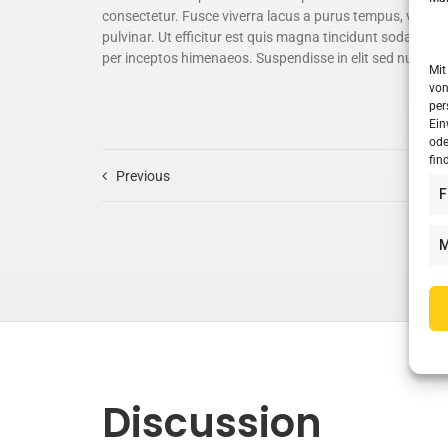
consectetur. Fusce viverra lacus a purus tempus, vel e
pulvinar. Ut efficitur est quis magna tincidunt sodales. C
per inceptos himenaeos. Suspendisse in elit sed nulla cu
Mit
von
per
Ein
ode
fin
Previous
F
M
Discussion