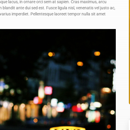
sque lacus, in ornare orci sem at sapien. Cras maximus, arcu
andit ante dui sed est. Fusce ligula nisl, venenatis vel justo ac,
rius imperdiet. Pellentesque laoreet tempor nulla sit amet