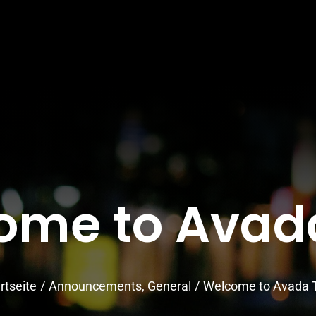
ome to Avada
rtseite
/
Announcements
,
General
/
Welcome to Avada T