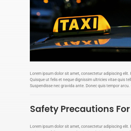
Lorem ipsum dolor sit amet, consectetur adipiscing elit. P
Quisque ut felis et neque dignissim ultricies vitae quis t
Suspendisse nec gravida ante. Donec quis tempor arcu.
Safety Precautions Fo
Lorem ipsum dolor sit amet, consectetur adipiscing elit. P