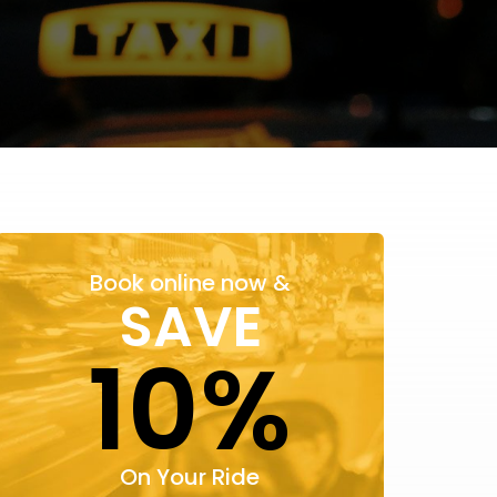
Book online now &
SAVE
10%
On Your Ride