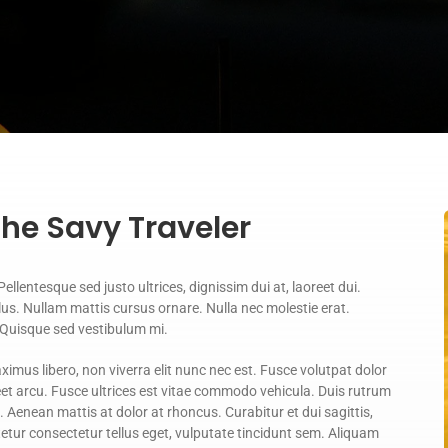
the Savy Traveler
ellentesque sed justo ultrices, dignissim dui at, laoreet dui.
ellus. Nullam mattis cursus ornare. Nulla nec molestie erat.
 Quisque sed vestibulum mi.
aximus libero, non viverra elit nunc nec est. Fusce volutpat dolor
reet arcu. Fusce ultrices est vitae commodo vehicula. Duis rutrum
Aenean mattis at dolor at rhoncus. Curabitur et dui sagittis,
ctetur consectetur tellus eget, vulputate tincidunt sem. Aliquam